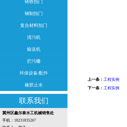
铸铁拍门
钢制拍门
复合材料拍门
清污机
输送机
拦污栅
环保设备/配件
上一条：
工程实例
橡胶止水
下一条：
工程实例
联系我们
冀州区鑫尔泰水工机械销售处
手机：18231835267