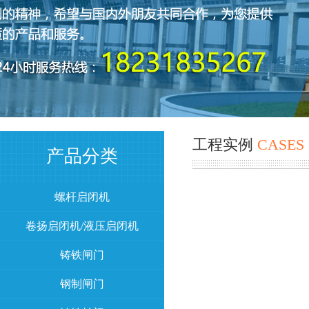
工程实例
CASES
产品分类
螺杆启闭机
卷扬启闭机/液压启闭机
铸铁闸门
钢制闸门