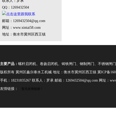
联系人：罗承
QQ：1269432504
邮箱：1269432504@qq.com
网址：www.xintai58.com
地址：衡水市冀州区西王镇
主要产品：
螺杆启闭机、卷扬启闭机、铸铁闸门、钢制闸门、不锈钢闸门
版权所有 冀州区鑫尔泰水工机械 地址：衡水市冀州区西王镇
冀ICP备160
手机：18231835267 联系人：罗承 邮箱：1269432504@qq.com 网址：www.xi
友情链接：
暂无友情链接 !