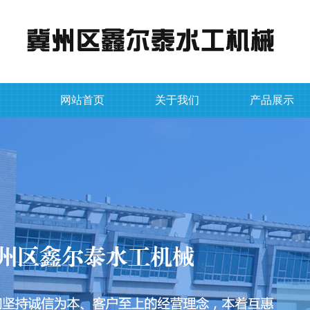
网站首页
关于我们
产品展示