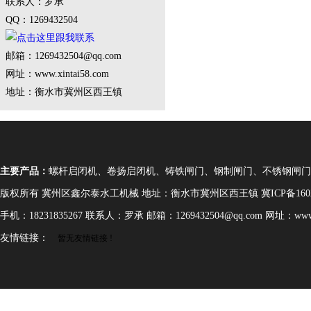
联系人：罗承
QQ：1269432504
邮箱：1269432504@qq.com
网址：www.xintai58.com
地址：衡水市冀州区西王镇
主要产品：
螺杆启闭机、卷扬启闭机、铸铁闸门、钢制闸门、不锈钢闸门
版权所有 冀州区鑫尔泰水工机械 地址：衡水市冀州区西王镇
冀ICP备160
手机：18231835267 联系人：罗承 邮箱：1269432504@qq.com 网址：www.xi
友情链接：
暂无友情链接 !