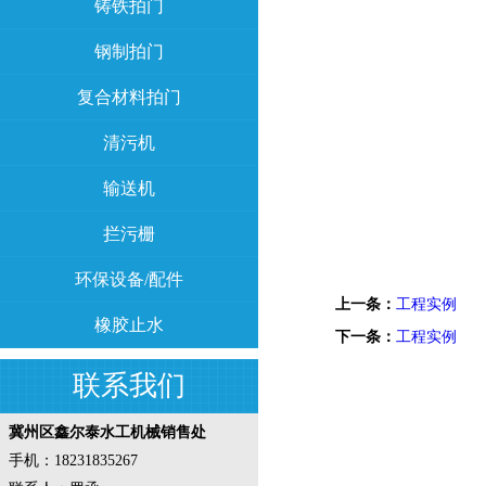
铸铁拍门
钢制拍门
复合材料拍门
清污机
输送机
拦污栅
环保设备/配件
上一条：
工程实例
橡胶止水
下一条：
工程实例
联系我们
冀州区鑫尔泰水工机械销售处
手机：18231835267