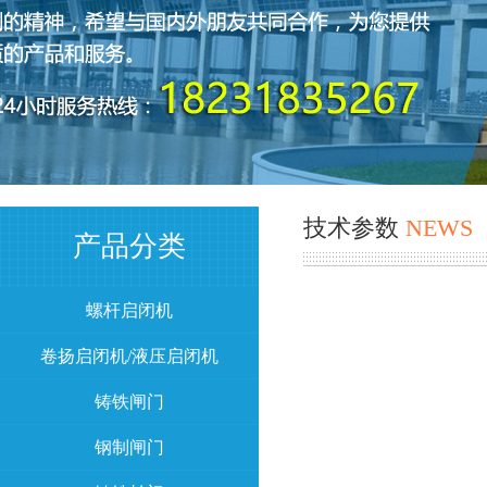
技术参数
NEWS
产品分类
螺杆启闭机
卷扬启闭机/液压启闭机
铸铁闸门
钢制闸门