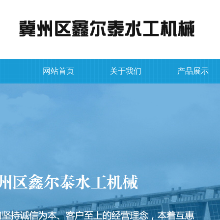
网站首页
关于我们
产品展示