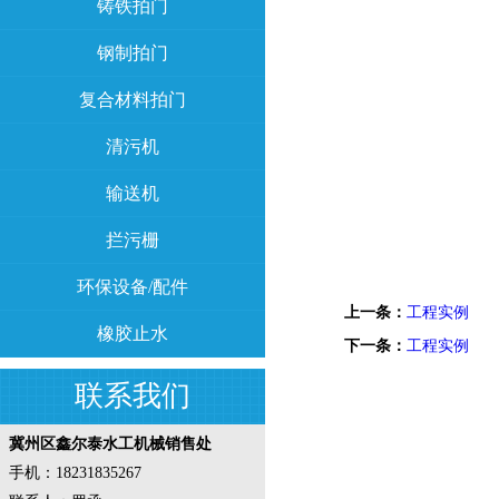
铸铁拍门
钢制拍门
复合材料拍门
清污机
输送机
拦污栅
环保设备/配件
上一条：
工程实例
橡胶止水
下一条：
工程实例
联系我们
冀州区鑫尔泰水工机械销售处
手机：18231835267